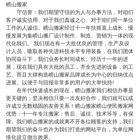
崂山搬家
守信誉：我们期望守信的为人与办事方法，对咱们
客户诚实信用、对于我们真诚之心、对于咱们同一单位
工作的人诚信。崂山搬家经过十一年扶摇直上成长，慢
慢发展为集崂山搬厂设计制作、制造、营销为一体的现
代化我们。 我们现在有一大批优良的管理，生产及设
计人员，吸取各种先进科技水平专用装备，在我们团体
协同奋斗下，我们业务长时间成长。经历十一年的进
展，现在我们具有大批的员工，齐全先进的设备，的工
艺。而且大肆构造崂山搬家品牌成长为中心的归纳优点
进展。以便于与回报非常多的用户的大举扶持!
在年代快速成长的现在，崂山搬家我们相信办事是
更关键的；坚决相信只要一次友好合作，我们就可以或
许成立无数稳固的友善关系！崂山搬家崂山便民搬家网
优势：十一年专注搬家：售后、诚信、技术等等，有保
障。我们崂山搬家的成就离不开各位顾客的支持，我们
期望我们的奋斗也许为我们打造的网站平台，为单位网
络化设立做出效果。