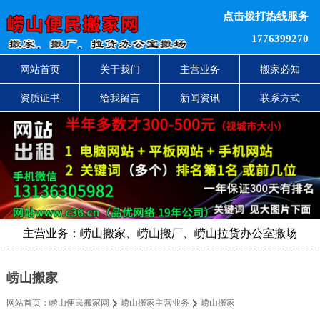
点击拨打热线服务
1776399270
网站首页
关于我们
主营业务
搬家必知
资质证书
给我留言
新闻资讯
联系方式
主营业务：崂山搬家、崂山搬厂、崂山拉货办公室搬场
崂山搬家
网站首页：
崂山便民搬家网
崂山搬家主营业务
崂山搬家