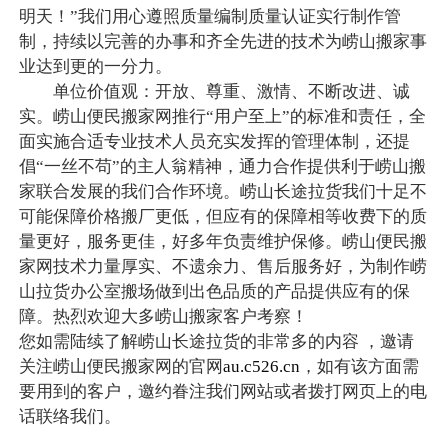
明天！”我们用心遵照质量编制质量认证实行制作管
制，持续以完善的办事和齐全先进的技术为崂山搬家事
业达到更的一分力。
单位价值观：开放、尊重、激情、不断改进、诚
实。崂山便民搬家网推行“用户至上”的标准和责任，全
面实施合适专业技术人员充实发挥的管理体制，还提
倡“一丝不苟”的主人翁精神，通力合作提供利于崂山搬
家联合发展的我们合作环境。崂山长途拉货我们十足不
可能保障价格搬厂更低，但应有的保障相等收费下的质
量更好，服务更佳，好多年负责维护保修。崂山便民搬
家网技术力量厚实、不遗余力、售后服务好，为制作崂
山拉货办公室搬场做到出色品质的产品提供应有的保
障。热烈欢迎大多崂山搬家客户考察！
您如需陆续了解崂山长途拉货的非常多的内容 ，邀请
关注崂山便民搬家网的官网
au.c526.cn
，如有该方面需
要用到的客户，邀约眷注我们网站或者拨打网页上的电
话联络我们。