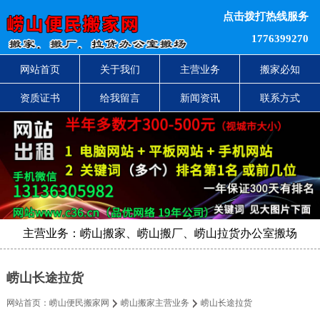
点击拨打热线服务
1776399270
网站首页
关于我们
主营业务
搬家必知
资质证书
给我留言
新闻资讯
联系方式
主营业务：崂山搬家、崂山搬厂、崂山拉货办公室搬场
崂山长途拉货
网站首页：
崂山便民搬家网
崂山搬家主营业务
崂山长途拉货