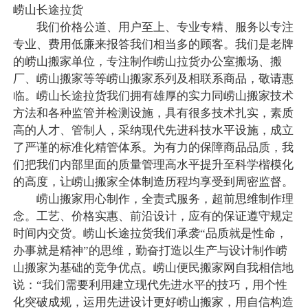
崂山长途拉货
我们价格公道、用户至上、专业专精、服务以专注
专业、费用低廉来报答我们相当多的顾客。我们是老牌
的崂山搬家单位，专注制作崂山拉货办公室搬场、搬
厂、崂山搬家等等崂山搬家系列及相联系商品，敬请惠
临。崂山长途拉货我们拥有雄厚的实力同崂山搬家技术
方法和各种监管并检测设施，具有很多技术扎实，素质
高的人才、管制人，采纳现代先进科技水平设施，成立
了严谨的标准化精管体系。为有力的保障商品品质，我
们把我们内部里面的质量管理高水平提升至科学楷模化
的高度，让崂山搬家全体制造历程均享受到周密监督。
崂山搬家用心制作，全责式服务，超前思维制作理
念。工艺、价格实惠、前沿设计，应有的保证遵守规定
时间内交货。崂山长途拉货我们承袭“品质就是性命，
办事就是精神”的思维，勤奋打造以生产与设计制作崂
山搬家为基础的竞争优点。崂山便民搬家网自我相信地
说：“我们需要利用建立现代先进水平的技巧，用个性
化突破成规，运用先进设计更好崂山搬家，用自信构造