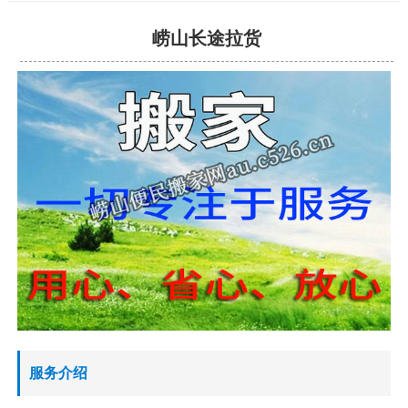
崂山长途拉货
服务介绍